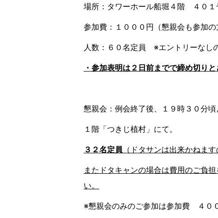
場所：タワーホール船堀４階 ４０１
参加費：１０００円（懇親会も参加の
人数：６０名定員 ※エントリーなし
・参加表明は２日前までで締め切りと
懇親会：例会終了後、１９時３０分頃
１階「つきじ植村」にて。
３２名定員
（ドタサンは出来かねます
またドタキャンの場合は費用のご負担
い。
※懇親会のみのご参加は参加費 ４０