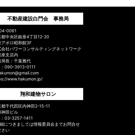
不動産建設白門会 事務局
04-0061
都中央区銀座4丁目12-20
座アポロ昭和館3F
式会社パワーコンサルティングネットワーク
銀座支店内
務局長：千葉雅代
L：090-3913-0111
hakumon@gmail.com
ps://www.hakumon.jp/
翔和建物サロン
都千代田区内神田2-15-11
和神田ビル
L：03-3257-1411
詳細につきましては情報委員会までお問合せ
ださい