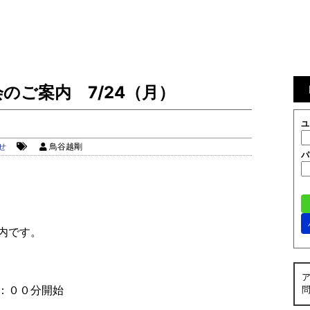
のご案内 7/24（月）
ユ
せ
鳥谷越剛
パ
内です。
８：００分開始