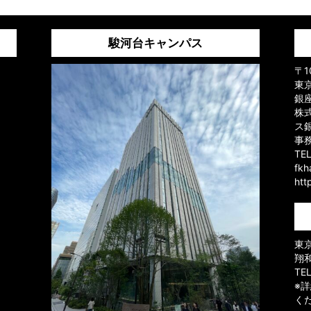
駿河台キャンパス
〒1
東京
銀
株
ス
事
TE
fk
htt
東京
翔
TE
※
く