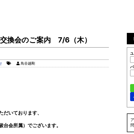
報交換会のご案内 7/6（木）
ユ
せ
鳥谷越剛
パ
ただいております、
駿台会所属）でございます。