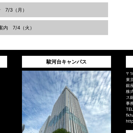
 7/3（月）
案内 7/4（火）
駿河台キャンパス
〒1
東京
銀
株
ス
事
TE
fk
htt