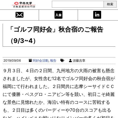
「ゴルフ同好会」秋合宿のご報告
（9/3~4）
2019/09/06
同好会活動
,
報告
須藤吉章
９月３日、４日の２日間、九州地方の大雨の被害も懸念
されましたが、女性含む12名でゴルフ同好会の秋合宿が
福岡にて行われました。２日間共に志摩シーサイドＣＣ
にて優勝・ベスグロ・ニアピン等を競い、初日こそ綺麗
な景色に見惚れたか、海沿い特有のコースに苦戦する
も、２日目は多くのバーディーや70台のスコアも出る