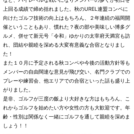
など、ハイレベルな戦いになりメンバーの多くが初日を
上回る成績で締め括れました。秋のUREL連盟コンペに
向けたゴルフ技術の向上はもちろん、２年連続の福岡開
催ということもあり、慣れた？夜の部や美味しい博多グ
ルメ、併せて新元号「令和」ゆかりの太宰府天満宮も訪
れ、団結や親睦を深める大変有意義な合宿となりまし
た！
また１０月に予定される秋コンペや今後の活動方針等も
メンバーの自由闊達な意見が飛び交い、名門クラブでの
プレーや練習会、他エリアでの合宿といった話も盛り上
がりました。
是非、ゴルフが三度の飯より大好きな方はもちろん、こ
れからゴルフを始めたい方や女性の方も大歓迎です。年
齢・性別は関係なく一緒にゴルフを通して親睦を深めま
しょう！！