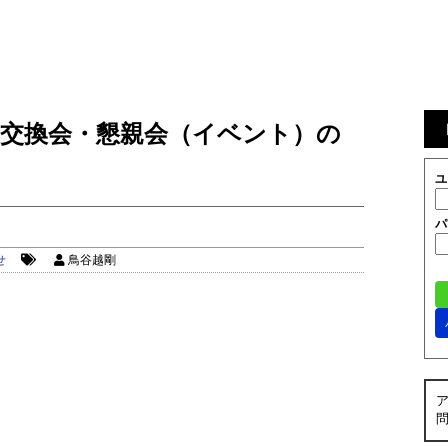
報交換会・懇親会（イベント）の
ユ
パ
せ
鳥谷越剛