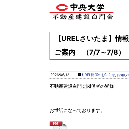
【URELさいたま】情
ご案内 （7/7～7/8）
2026/06/12
UREL開催のお知らせ
,
お知ら
不動産建設白門会関係者の皆様
お世話になっております。