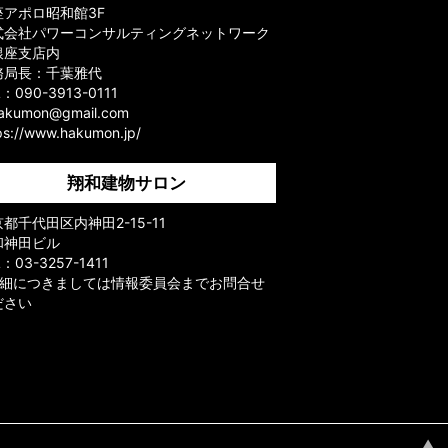
座アポロ昭和館3F
式会社パワーコンサルティングネットワーク
銀座支店内
務局長：千葉雅代
L：090-3913-0111
hakumon@gmail.com
ps://www.hakumon.jp/
翔和建物サロン
都千代田区内神田2-15-11
和神田ビル
L：03-3257-1411
詳細につきましては情報委員会までお問合せ
ださい