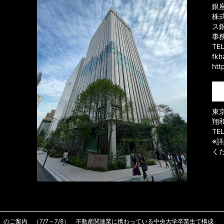
銀
株
ス
事
TE
fk
htt
東京
翔
TE
※
く
）のご案内 （7/7～7/8） 不動産関連業に携わっている中央大学卒業生で構成