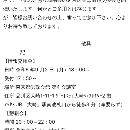
さて、下記のとおり城南会の9 月例会は情報交換会を開
催いたします。何かとご多用とは存じます
が、皆様お誘い合わせの上、奮ってご参加下さい。心よ
りお待ち致しております。
敬具
記
【情報交換会】
日時 令和6 年9 月2 日（月）18：00～
受付 17：50～
場所 東京都労政会館 第4 会議室
住所 品川区大崎1-11-1 ｹﾞｰﾄｼﾃｨ大崎ｳｪｽﾄﾀﾜｰ2 階
ｱｸｾｽ JR「大崎」駅南改札口から徒歩3 分（傘要らず）
【懇親会】
時間 20：00～22：00