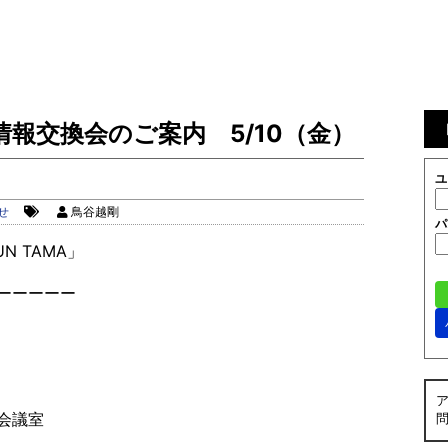
A】情報交換会のご案内 5/10（金）
ユ
せ
鳥谷越剛
パ
N TAMA」
ーーーーー
会議室