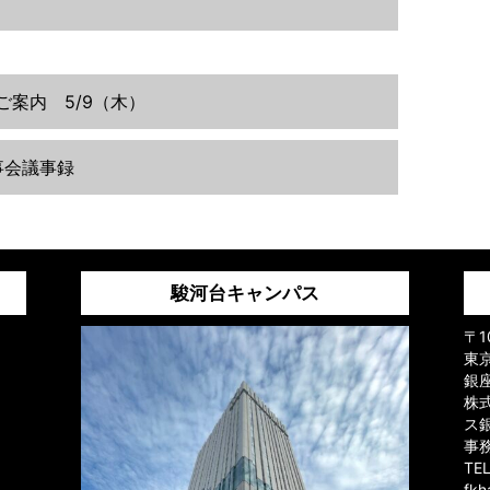
ご案内 5/9（木）
事会議事録
駿河台キャンパス
〒1
東京
銀
株
ス
事
TE
fk