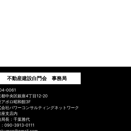
不動産建設白門会 事務局
04-0061
都中央区銀座4丁目12-20
座アポロ昭和館3F
式会社パワーコンサルティングネットワーク
銀座支店内
務局長：千葉雅代
L：090-3913-0111
hakumon@gmail.com