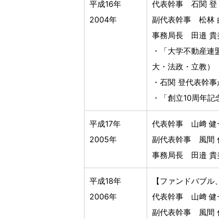
平成16年
代表幹事 石関 登
2004年
副代表幹事 松林 
事務局長 田邉 貴
・「大学不動産連
大・法政・立教）
・石関 登代表幹
・「創立10周年記
平成17年
代表幹事 山﨑 健
2005年
副代表幹事 風間 
事務局長 田邉 貴
平成18年
【ファンドバブル
2006年
代表幹事 山﨑 健
副代表幹事 風間 