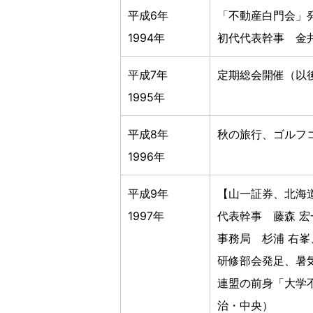
平成6年
「不動産白門会」
1994年
初代代表幹事 金井
平成7年
定期総会開催（以
1995年
平成8年
秋の旅行、ゴルフ
1996年
平成9年
【山一証券、北海
1997年
代表幹事 藤森 宏
事務局 杉浦 右峯
研修部会発足、暑
連盟の前身「大学
治・中央）