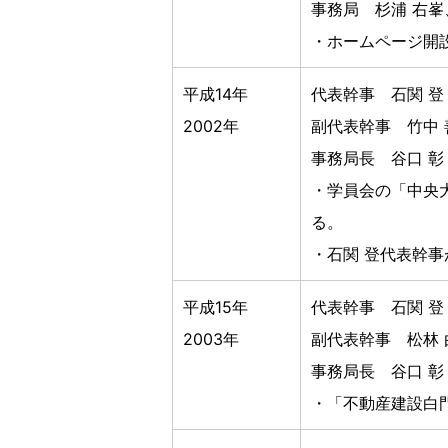
事務局 杉浦 右峯
・ホームページ開
平成14年
代表幹事 石関 登
2002年
副代表幹事 竹中 
事務局長 谷口 彰
・学員会の「中央
る。
・石関 登代表幹
平成15年
代表幹事 石関 登
2003年
副代表幹事 松林 
事務局長 谷口 彰
・「不動産建設白