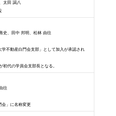
、太田 謁八
設
善史、田中 邦明、松林 由往
大学不動産白門会支部」として加入が承認され
事が初代の学員会支部長となる。
由往
門会」に名称変更