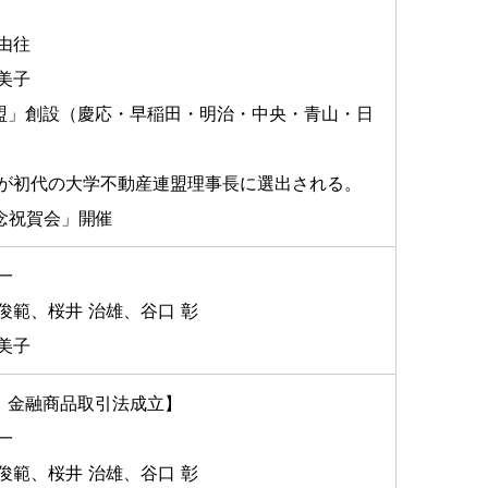
由往
美子
盟」創設（慶応・早稲田・明治・中央・青山・日
事が初代の大学不動産連盟理事長に選出される。
念祝賀会」開催
一
俊範、桜井 治雄、谷口 彰
美子
、金融商品取引法成立】
一
俊範、桜井 治雄、谷口 彰