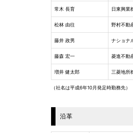
常木 長育
日東興業
松林 由往
野村不動
藤井 政男
ナショナ
藤森 宏一
菱進不動
増井 健太郎
三菱地所
（社名は平成6年10月発足時勤務先）
沿革