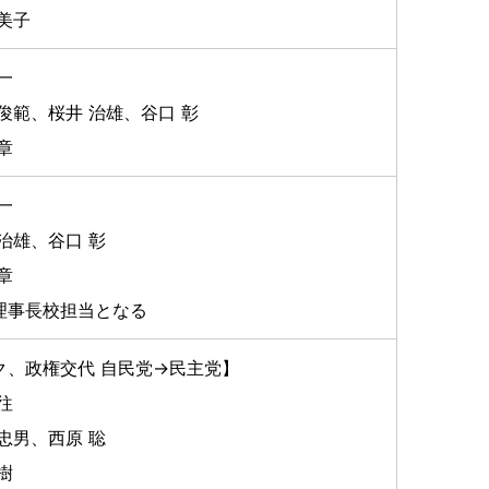
美子
一
俊範、桜井 治雄、谷口 彰
章
一
治雄、谷口 彰
章
理事長校担当となる
ク、政権交代 自民党→民主党】
往
忠男、西原 聡
樹