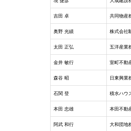
境 捷彦
大成建設
吉田 卓
共同物産
奥野 光績
株式会社
太田 正弘
五洋産業
金井 敏行
室町不動
森谷 昭
日東興業
石関 登
積水ハウ
本田 忠雄
本田不動
阿武 和行
大和団地