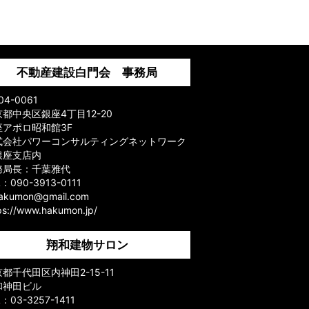
不動産建設白門会 事務局
04-0061
都中央区銀座4丁目12-20
座アポロ昭和館3F
式会社パワーコンサルティングネットワーク
銀座支店内
務局長：千葉雅代
L：090-3913-0111
hakumon@gmail.com
ps://www.hakumon.jp/
翔和建物サロン
都千代田区内神田2-15-11
和神田ビル
L：03-3257-1411