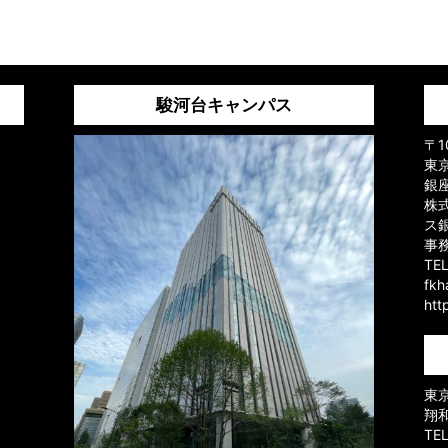
駿河台キャンパス
〒1
東京
銀
株
ス
事
TE
fk
htt
東京
翔
TE