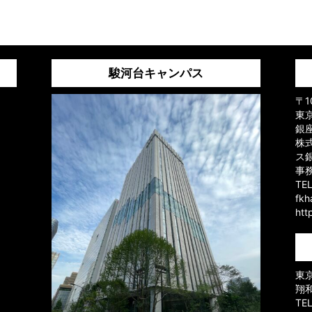
駿河台キャンパス
〒1
東京
銀
株
ス
事
TE
fk
htt
東京
翔
TE