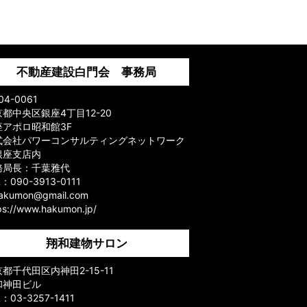
不動産建設白門会 事務局
04-0061
都中央区銀座4丁目12-20
座アポロ昭和館3F
式会社パワーコンサルティングネットワーク
銀座支店内
務局長：千葉雅代
L：090-3913-0111
hakumon@gmail.com
ps://www.hakumon.jp/
翔和建物サロン
都千代田区内神田2-15-11
和神田ビル
L：03-3257-1411